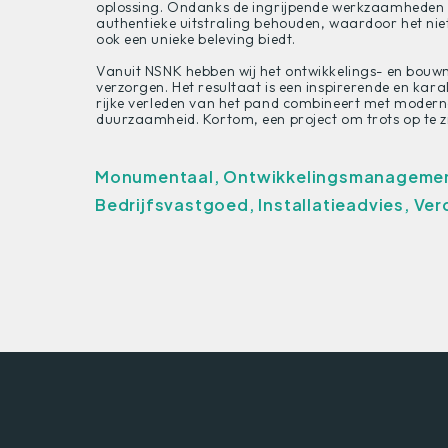
oplossing. Ondanks de ingrijpende werkzaamheden he
authentieke uitstraling behouden, waardoor het niet
ook een unieke beleving biedt.
Vanuit NSNK hebben wij het ontwikkelings- en b
verzorgen. Het resultaat is een inspirerende en kar
rijke verleden van het pand combineert met moderne
duurzaamheid. Kortom, een project om trots op te zi
Monumentaal, Ontwikkelingsmanagement
Bedrijfsvastgoed, Installatieadvies, Ve