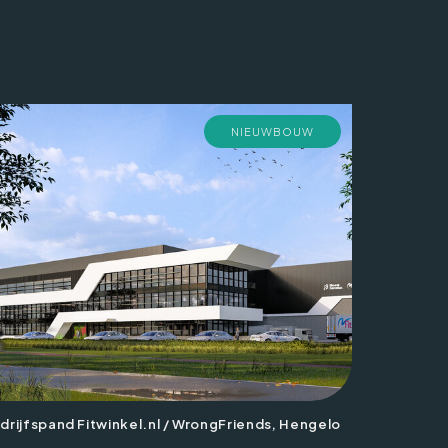
NIEUWBOUW
drijfspand Fitwinkel.nl / WrongFriends, Hengelo