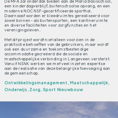
De MFA zal onderdak bieden aan de Maria Basisschool,
een kinderdagverblijf, buitenschoolse opvang, en een
moderne NOC NSF-gecertificeerde sporthal.
Daarnaast worden er kleedruimtes gerealiseerd voor
zowel binnen- als buitensporten, een kantineruimte
en diverse faciliteiten voor zorgfuncties en het
verenigingsleven.
Met dit project wordt niet alleen voorzien in de
praktische behoeften van de gebruikers, maar wordt
ook een duurzame en toekomstbestendige
accommodatie gecreëerd die de sociale en
maatschappelijke verbinding in Langeveen versterkt.
Vanuit NSNK werken we met veel inzet en expertise
aan de realisatie van deze belangrijke toevoeging aan
de gemeenschap.
Ontwikkelingsmanagement, Maatschappelijk,
Onderwijs, Zorg, Sport Nieuwbouw