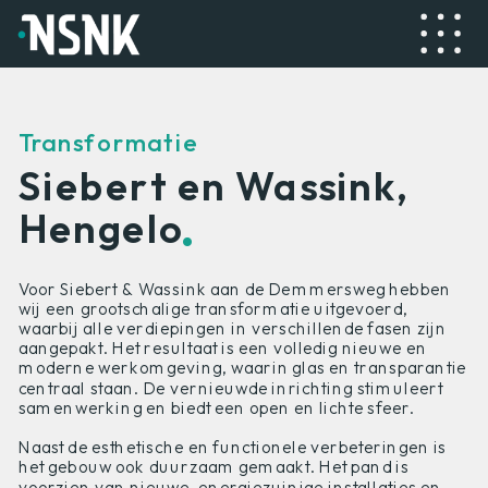
Transformatie
Siebert en Wassink,
.
Hengelo
Voor Siebert & Wassink aan de Demmersweg hebben
wij een grootschalige transformatie uitgevoerd,
waarbij alle verdiepingen in verschillende fasen zijn
aangepakt. Het resultaat is een volledig nieuwe en
moderne werkomgeving, waarin glas en transparantie
centraal staan. De vernieuwde inrichting stimuleert
samenwerking en biedt een open en lichte sfeer.
Naast de esthetische en functionele verbeteringen is
het gebouw ook duurzaam gemaakt. Het pand is
voorzien van nieuwe, energiezuinige installaties en