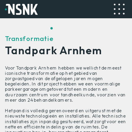
.
Transformatie
Tandpark Arnhem
Voor Tandpark Arnhem hebben we wellicht de meest
iconische transformatie op het gebied van
zorgvastgoed van de afgelopen jaren mogen
begeleiden. In dit project hebben we een voormalige
parkeergarage omgetoverd tot een modern en
duurzaam centrum voor tandheelkunde, voorzien van
meer dan 24 behandelkamers.
Het pand is volledig gerenoveerd en uitgerust met de
nieuwste technologieën en installaties. Alle technische
installaties zijn inpandig gesitueerd, wat zorgt voor een
nette en efficiënte indeling van de ruimtes. De