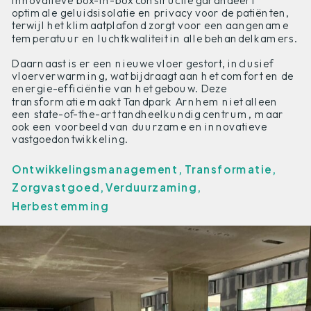
innovatieve box-in-box constructie garandeert
optimale geluidsisolatie en privacy voor de patiënten,
terwijl het klimaatplafond zorgt voor een aangename
temperatuur en luchtkwaliteit in alle behandelkamers.
Daarnaast is er een nieuwe vloer gestort, inclusief
vloerverwarming, wat bijdraagt aan het comfort en de
energie-efficiëntie van het gebouw. Deze
transformatie maakt Tandpark Arnhem niet alleen
een state-of-the-art tandheelkundig centrum, maar
ook een voorbeeld van duurzame en innovatieve
vastgoedontwikkeling.
Ontwikkelingsmanagement, Transformatie,
Zorgvastgoed, Verduurzaming,
Herbestemming